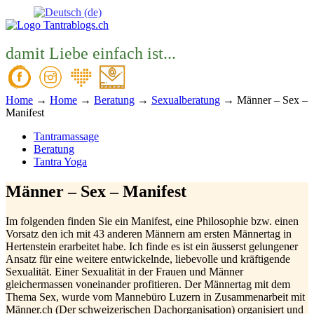
damit Liebe einfach ist...
Home
→
Home
→
Beratung
→
Sexualberatung
→
Männer – Sex –
Manifest
Tantramassage
Beratung
Tantra Yoga
Männer – Sex – Manifest
Im folgenden finden Sie ein Manifest, eine Philosophie bzw. einen
Vorsatz den ich mit 43 anderen Männern am ersten Männertag in
Hertenstein erarbeitet habe. Ich finde es ist ein äusserst gelungener
Ansatz für eine weitere entwickelnde, liebevolle und kräftigende
Sexualität. Einer Sexualität in der Frauen und Männer
gleichermassen voneinander profitieren. Der Männertag mit dem
Thema Sex, wurde vom Mannebüro Luzern in Zusammenarbeit mit
Männer.ch (Der schweizerischen Dachorganisation) organisiert und