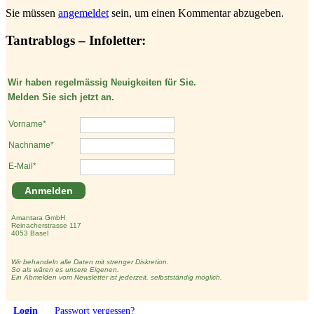
Sie müssen
angemeldet
sein, um einen Kommentar abzugeben.
Tantrablogs – Infoletter:
Wir haben regelmässig Neuigkeiten für Sie.
Melden Sie sich jetzt an.
Vorname*
Nachname*
E-Mail*
Anmelden
Amantara GmbH
Reinacherstrasse 117
4053 Basel
Wir behandeln alle Daten mit strenger Diskretion.
So als wären es unsere Eigenen.
Ein Abmelden vom Newsletter ist jederzeit, selbstständig möglich.
Login
Passwort vergessen?